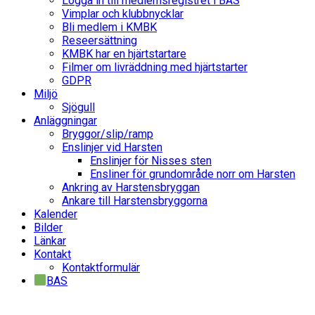
Logga in till medlemsregistret i BAS
Vimplar och klubbnycklar
Bli medlem i KMBK
Reseersättning
KMBK har en hjärtstartare
Filmer om livräddning med hjärtstarter
GDPR
Miljö
Sjögull
Anläggningar
Bryggor/slip/ramp
Enslinjer vid Harsten
Enslinjer för Nisses sten
Ensliner för grundområde norr om Harsten
Ankring av Harstensbryggan
Ankare till Harstensbryggorna
Kalender
Bilder
Länkar
Kontakt
Kontaktformulär
BAS