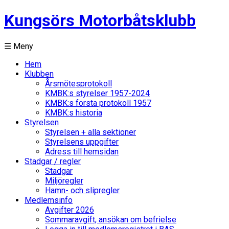
Kungsörs Motorbåtsklubb
☰ Meny
Hem
Klubben
Årsmötesprotokoll
KMBK:s styrelser 1957-2024
KMBK:s första protokoll 1957
KMBK:s historia
Styrelsen
Styrelsen + alla sektioner
Styrelsens uppgifter
Adress till hemsidan
Stadgar / regler
Stadgar
Miljöregler
Hamn- och slipregler
Medlemsinfo
Avgifter 2026
Sommaravgift, ansökan om befrielse