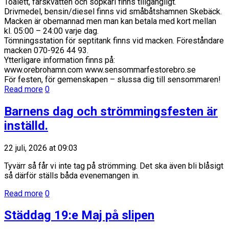
Toalett, färskvatten och sopkärl finns tillgängligt.
Drivmedel, bensin/diesel finns vid småbåtshamnen Skebäck.
Macken är obemannad men man kan betala med kort mellan
kl. 05:00 – 24:00 varje dag.
Tömningsstation för septitank finns vid macken. Föreståndare
macken 070-926 44 93.
Ytterligare information finns på:
www.orebrohamn.com www.sensommarfestorebro.se
För festen, för gemenskapen – slussa dig till sensommaren!
Read more
0
Barnens dag och strömmingsfesten är
inställd.
22 juli, 2026 at 09:03
Tyvärr så får vi inte tag på strömming. Det ska även bli blåsigt
så därför ställs båda evenemangen in.
Read more
0
Städdag 19:e Maj på slipen