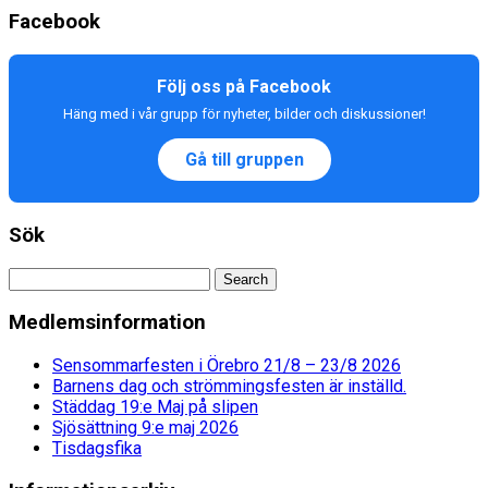
Facebook
Följ oss på Facebook
Häng med i vår grupp för nyheter, bilder och diskussioner!
Gå till gruppen
Sök
Medlemsinformation
Sensommarfesten i Örebro 21/8 – 23/8 2026
Barnens dag och strömmingsfesten är inställd.
Städdag 19:e Maj på slipen
Sjösättning 9:e maj 2026
Tisdagsfika