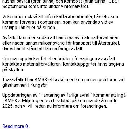
hushållsavfall (grön tunna) och kompost (brun tunna). OBS!
Soptunnorna töms inte under vinterhalvåret.
Vi kommer också att införskaffa absorbenter, håv etc. som
kommer förvaras i containern, som kan användas vid ev.
utsläpp i ån eller på slipen.
Avfallet kommer sedan att hanteras av materialförvaltaren
eller någon annan miljöansvarig för transport till Återbruket,
där vi har tillstånd att lämna farligt avfall.
Om man upptäcker fel eller brister i förvaringen av avfall,
kontaktas materialförvaltaren. Kontaktuppgifter finns angivna
på skylten.
Toa-avfallet har KMBK ett avtal med kommunen och töms vid
gästhamnen i Kungsör.
Uppdateringen av ”Hantering av farligt avfall” kommer att ingå
i KMBK:s Miljöregler och beslutas på kommande årsmöte
2025, och vi vill redan nu informera om förändringen.
Read more
0