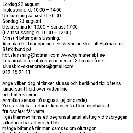
Lördag 22 augusti
Inslussning kl. 10:00 – 14:00
Utslussning senast kl. 20:00
Söndag 23 augusti
Utslussning kl. 10:00 – senast 17:00
(Ev. inslussning kl. 10:00 – 12:00)
Minst 4 båtar per slussning.
Anmälan för broöppning och slussning sker till Hjälmarens
Båtförbund på
hbf.slussning@hotmail.com
www.hjalmarensbf.se
Föranmälan för utslussning senast 3 timmar före.
slussbrovaktenorebro@gmail.com
019-18 91 11
Ange vilken dag ni tänker slussa och beräknad tid, båtens
längd samt höjd över vattenlinje
och båtens namn.
Anmälan senast 18 augusti. (ej bindande)
Yrkestrafik har förtur i slussen vilket kan innebära att
fritidsbåtar får vänta.
I gästhamnen finns ett begränsat antal eluttag vid träbryggan
vilket innebär att om det blir
många båtar så får man samsas om eluttagen.