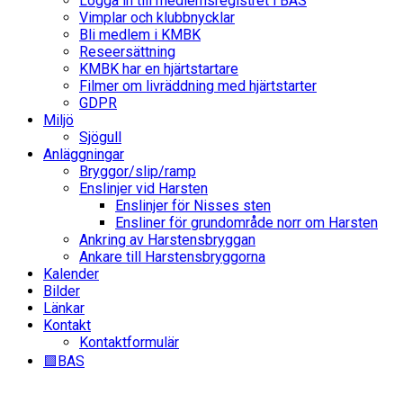
Logga in till medlemsregistret i BAS
Vimplar och klubbnycklar
Bli medlem i KMBK
Reseersättning
KMBK har en hjärtstartare
Filmer om livräddning med hjärtstarter
GDPR
Miljö
Sjögull
Anläggningar
Bryggor/slip/ramp
Enslinjer vid Harsten
Enslinjer för Nisses sten
Ensliner för grundområde norr om Harsten
Ankring av Harstensbryggan
Ankare till Harstensbryggorna
Kalender
Bilder
Länkar
Kontakt
Kontaktformulär
🟩BAS