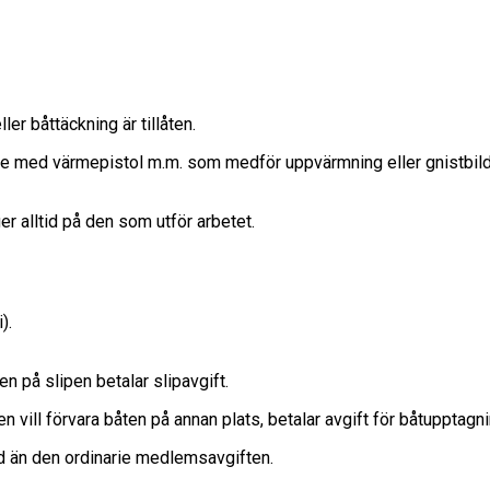
r båttäckning är tillåten.
e med värmepistol m.m. som medför uppvärmning eller gnistbildn
er alltid på den som utför arbetet.
).
 på slipen betalar slipavgift.
vill förvara båten på annan plats, betalar avgift för båtupptagni
 än den ordinarie medlemsavgiften.