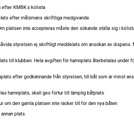
efter KMBK:s kölista.
ats efter målsmans skriftliga medgivande.
atsen inte accepteras måste den sökande ställa sig i kölistan ig
 såvida styrelsen ej skriftligt meddelats om ansökan av dispen
till klubben. Hela avgiften för hamnplats återbetalas under för
nplats efter godkännande från styrelsen, till båt som är minst 
s hamnplats, skall ges förtur till lämplig båtplats.
r om den gamla platsen inte räcker till för den nya båten.
 annan plats.