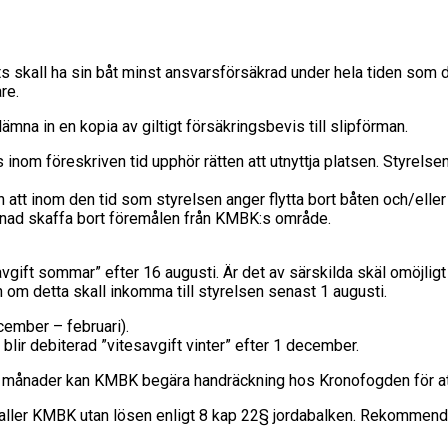
 skall ha sin båt minst ansvarsförsäkrad under hela tiden som d
re.
a in en kopia av giltigt försäkringsbevis till slipförman.
 inom föreskriven tid upphör rätten att utnyttja platsen. Styrels
att inom den tid som styrelsen anger flytta bort båten och/ell
nad skaffa bort föremålen från KMBK:s område.
pavgift sommar” efter 16 augusti. Är det av särskilda skäl omöjli
an om detta skall inkomma till styrelsen senast 1 augusti.
cember – februari).
blir debiterad ”vitesavgift vinter” efter 1 december.
å månader kan KMBK begära handräckning hos Kronofogden för 
lfaller KMBK utan lösen enligt 8 kap 22§ jordabalken. Rekommend