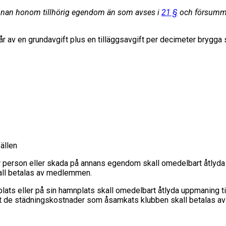
annan honom tillhörig egendom än som avses i
21 §
och försummar
r av en grundavgift plus en tilläggsavgift per decimeter brygga 
ällen
erson eller skada på annans egendom skall omedelbart åtlyda u
all betalas av medlemmen.
ts eller på sin hamnplats skall omedelbart åtlyda uppmaning til
tt de städningskostnader som åsamkats klubben skall betalas 