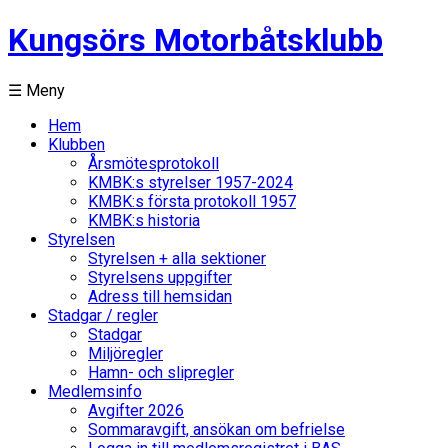
Kungsörs Motorbåtsklubb
☰ Meny
Hem
Klubben
Årsmötesprotokoll
KMBK:s styrelser 1957-2024
KMBK:s första protokoll 1957
KMBK:s historia
Styrelsen
Styrelsen + alla sektioner
Styrelsens uppgifter
Adress till hemsidan
Stadgar / regler
Stadgar
Miljöregler
Hamn- och slipregler
Medlemsinfo
Avgifter 2026
Sommaravgift, ansökan om befrielse