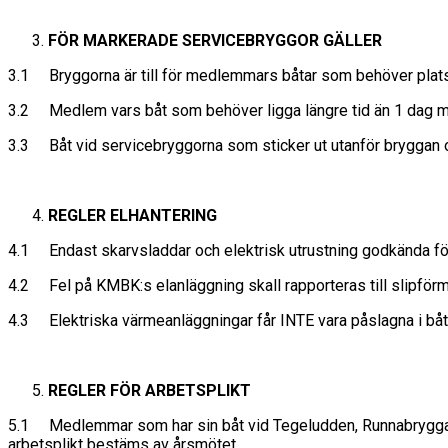
FÖR MARKERADE SERVICEBRYGGOR GÄLLER
3.1 Bryggorna är till för medlemmars båtar som behöver plats för
3.2 Medlem vars båt som behöver ligga längre tid än 1 dag m
3.3 Båt vid servicebryggorna som sticker ut utanför bryggan och 
REGLER ELHANTERING
4.1 Endast skarvsladdar och elektrisk utrustning godkända fö
4.2 Fel på KMBK:s elanläggning skall rapporteras till slipförm
4.3 Elektriska värmeanläggningar får INTE vara påslagna i båt
REGLER FÖR ARBETSPLIKT
5.1 Medlemmar som har sin båt vid Tegeludden, Runnabryggan, R
arbetsplikt bestäms av årsmötet.