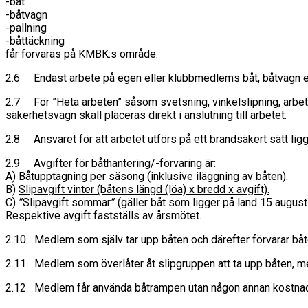
-båt
-båtvagn
-pallning
-båttäckning
får förvaras på KMBK:s område.
2.6 Endast arbete på egen eller klubbmedlems båt, båtvagn elle
2.7 För ”Heta arbeten” såsom svetsning, vinkelslipning, arbet
säkerhetsvagn skall placeras direkt i anslutning till arbetet.
2.8 Ansvaret för att arbetet utförs på ett brandsäkert sätt ligg
2.9 Avgifter för båthantering/-förvaring är:
A) Båtupptagning per säsong (inklusive iläggning av båten).
B)
Slipavgift vinter (båtens längd (löa) x bredd x avgift).
C)
”
Slipavgift sommar
”
(gäller båt som ligger på land 15 augusti
Respektive avgift fastställs av årsmötet.
2.10 Medlem som själv tar upp båten och därefter förvarar båten
2.11 Medlem som överlåter åt slipgruppen att ta upp båten, men 
2.12 Medlem får använda båtrampen utan någon annan kostnad