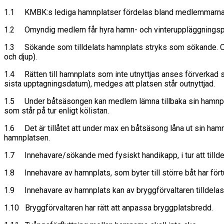
1.1 KMBK:s lediga hamnplatser fördelas bland medlemmarna 
1.2 Omyndig medlem får hyra hamn- och vinteruppläggningspl
1.3 Sökande som tilldelats hamnplats stryks som sökande. Om pl
och djup).
1.4 Rätten till hamnplats som inte utnyttjas anses förverkad
sista upptagningsdatum), medges att platsen står outnyttjad.
1.5 Under båtsäsongen kan medlem lämna tillbaka sin hamnplats 
som står på tur enligt kölistan.
1.6 Det är tillåtet att under max en båtsäsong låna ut sin ham
hamnplatsen.
1.7 Innehavare/sökande med fysiskt handikapp, i tur att tilldela
1.8 Innehavare av hamnplats, som byter till större båt har förtu
1.9 Innehavare av hamnplats kan av bryggförvaltaren tilldelas
1.10 Bryggförvaltaren har rätt att anpassa bryggplatsbredd.