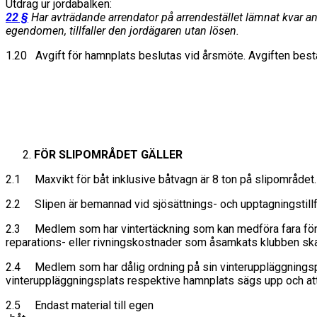
Utdrag ur jordabalken:
22 §
Har avträdande arrendator på arrendestället lämnat kvar 
egendomen, tillfaller den jordägaren utan lösen.
1.20 Avgift för hamnplats beslutas vid årsmöte. Avgiften bestå
FÖR SLIPOMRÅDET GÄLLER
2.1 Maxvikt för båt inklusive båtvagn är 8 ton på slipområdet.
2.2 Slipen är bemannad vid sjösättnings- och upptagningstillf
2.3 Medlem som har vintertäckning som kan medföra fara för p
reparations- eller rivningskostnader som åsamkats klubben sk
2.4 Medlem som har dålig ordning på sin vinteruppläggningspla
vinteruppläggningsplats respektive hamnplats sägs upp och a
2.5 Endast material till egen