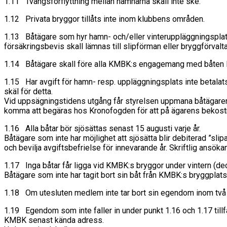
1.11 Tvångsförflyttning mellan hamnarna skall inte ske.
1.12 Privata bryggor tillåts inte inom klubbens områden.
1.13 Båtägare som hyr hamn- och/eller vinteruppläggningsplats
försäkringsbevis skall lämnas till slipförman eller bryggförvalta
1.14 Båtägare skall före alla KMBK:s engagemang med båten lämn
1.15 Har avgift för hamn- resp. uppläggningsplats inte betalats
skäl för detta.
Vid uppsägningstidens utgång får styrelsen uppmana båtägaren 
komma att begäras hos Kronofogden för att på ägarens bekost
1.16 Alla båtar bör sjösättas senast 15 augusti varje år.
Båtägare som inte har möjlighet att sjösätta blir debiterad ”sli
och bevilja avgiftsbefrielse för innevarande år. Skriftlig ansök
1.17 Inga båtar får ligga vid KMBK:s bryggor under vintern (de
Båtägare som inte har tagit bort sin båt från KMBK:s bryggplats 
1.18 Om utesluten medlem inte tar bort sin egendom inom tv
1.19 Egendom som inte faller in under punkt 1.16 och 1.17 til
KMBK senast kända adress.