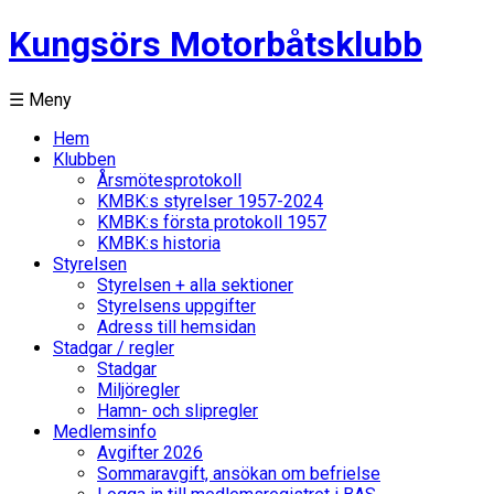
Kungsörs Motorbåtsklubb
☰ Meny
Hem
Klubben
Årsmötesprotokoll
KMBK:s styrelser 1957-2024
KMBK:s första protokoll 1957
KMBK:s historia
Styrelsen
Styrelsen + alla sektioner
Styrelsens uppgifter
Adress till hemsidan
Stadgar / regler
Stadgar
Miljöregler
Hamn- och slipregler
Medlemsinfo
Avgifter 2026
Sommaravgift, ansökan om befrielse