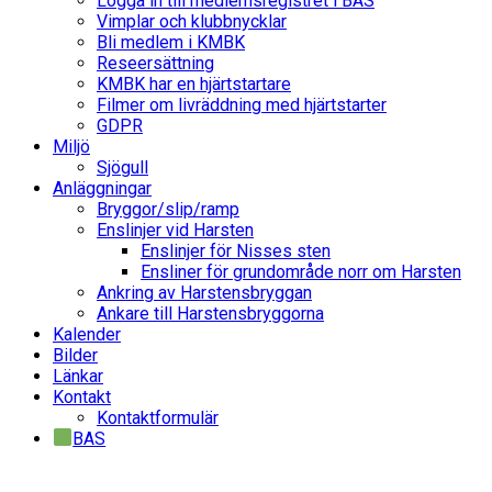
Logga in till medlemsregistret i BAS
Vimplar och klubbnycklar
Bli medlem i KMBK
Reseersättning
KMBK har en hjärtstartare
Filmer om livräddning med hjärtstarter
GDPR
Miljö
Sjögull
Anläggningar
Bryggor/slip/ramp
Enslinjer vid Harsten
Enslinjer för Nisses sten
Ensliner för grundområde norr om Harsten
Ankring av Harstensbryggan
Ankare till Harstensbryggorna
Kalender
Bilder
Länkar
Kontakt
Kontaktformulär
BAS