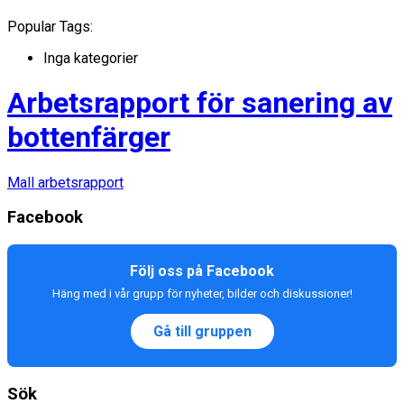
Popular Tags:
Inga kategorier
Arbetsrapport för sanering av
bottenfärger
Mall arbetsrapport
Facebook
Följ oss på Facebook
Häng med i vår grupp för nyheter, bilder och diskussioner!
Gå till gruppen
Sök