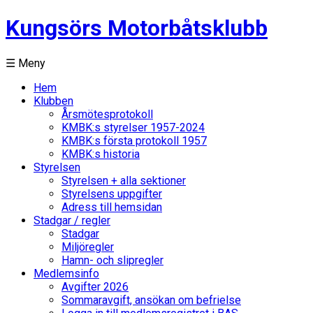
Kungsörs Motorbåtsklubb
☰ Meny
Hem
Klubben
Årsmötesprotokoll
KMBK:s styrelser 1957-2024
KMBK:s första protokoll 1957
KMBK:s historia
Styrelsen
Styrelsen + alla sektioner
Styrelsens uppgifter
Adress till hemsidan
Stadgar / regler
Stadgar
Miljöregler
Hamn- och slipregler
Medlemsinfo
Avgifter 2026
Sommaravgift, ansökan om befrielse