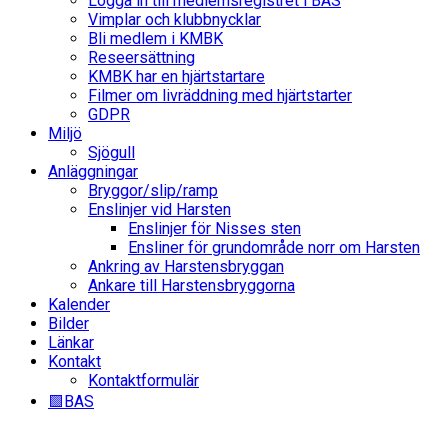
Logga in till medlemsregistret i BAS
Vimplar och klubbnycklar
Bli medlem i KMBK
Reseersättning
KMBK har en hjärtstartare
Filmer om livräddning med hjärtstarter
GDPR
Miljö
Sjögull
Anläggningar
Bryggor/slip/ramp
Enslinjer vid Harsten
Enslinjer för Nisses sten
Ensliner för grundområde norr om Harsten
Ankring av Harstensbryggan
Ankare till Harstensbryggorna
Kalender
Bilder
Länkar
Kontakt
Kontaktformulär
🟩BAS