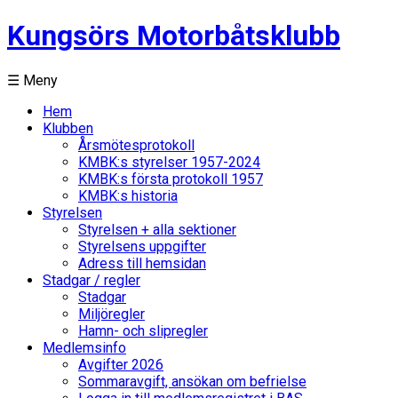
Kungsörs Motorbåtsklubb
☰ Meny
Hem
Klubben
Årsmötesprotokoll
KMBK:s styrelser 1957-2024
KMBK:s första protokoll 1957
KMBK:s historia
Styrelsen
Styrelsen + alla sektioner
Styrelsens uppgifter
Adress till hemsidan
Stadgar / regler
Stadgar
Miljöregler
Hamn- och slipregler
Medlemsinfo
Avgifter 2026
Sommaravgift, ansökan om befrielse