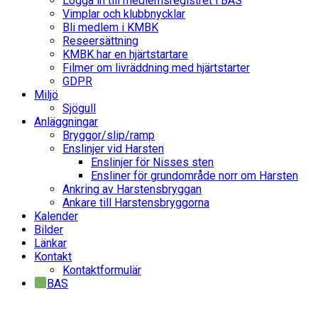
Logga in till medlemsregistret i BAS
Vimplar och klubbnycklar
Bli medlem i KMBK
Reseersättning
KMBK har en hjärtstartare
Filmer om livräddning med hjärtstarter
GDPR
Miljö
Sjögull
Anläggningar
Bryggor/slip/ramp
Enslinjer vid Harsten
Enslinjer för Nisses sten
Ensliner för grundområde norr om Harsten
Ankring av Harstensbryggan
Ankare till Harstensbryggorna
Kalender
Bilder
Länkar
Kontakt
Kontaktformulär
BAS