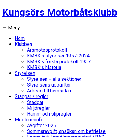
Kungsörs Motorbåtsklubb
☰ Meny
Hem
Klubben
Årsmötesprotokoll
KMBK:s styrelser 1957-2024
KMBK:s första protokoll 1957
KMBK:s historia
Styrelsen
Styrelsen + alla sektioner
Styrelsens uppgifter
Adress till hemsidan
Stadgar / regler
Stadgar
Miljöregler
Hamn- och slipregler
Medlemsinfo
Avgifter 2026
Sommaravgift, ansökan om befrielse