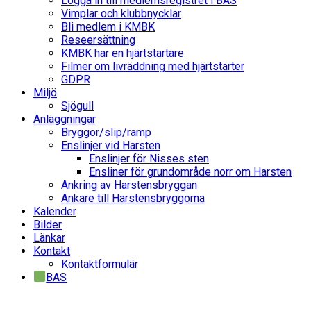
Logga in till medlemsregistret i BAS
Vimplar och klubbnycklar
Bli medlem i KMBK
Reseersättning
KMBK har en hjärtstartare
Filmer om livräddning med hjärtstarter
GDPR
Miljö
Sjögull
Anläggningar
Bryggor/slip/ramp
Enslinjer vid Harsten
Enslinjer för Nisses sten
Ensliner för grundområde norr om Harsten
Ankring av Harstensbryggan
Ankare till Harstensbryggorna
Kalender
Bilder
Länkar
Kontakt
Kontaktformulär
BAS