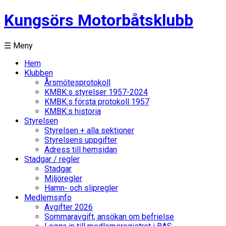
Kungsörs Motorbåtsklubb
☰ Meny
Hem
Klubben
Årsmötesprotokoll
KMBK:s styrelser 1957-2024
KMBK:s första protokoll 1957
KMBK:s historia
Styrelsen
Styrelsen + alla sektioner
Styrelsens uppgifter
Adress till hemsidan
Stadgar / regler
Stadgar
Miljöregler
Hamn- och slipregler
Medlemsinfo
Avgifter 2026
Sommaravgift, ansökan om befrielse