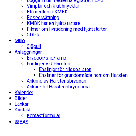
Logga in till medlemsregistret i BAS
Vimplar och klubbnycklar
Bli medlem i KMBK
Reseersättning
KMBK har en hjärtstartare
Filmer om livräddning med hjärtstarter
GDPR
Miljö
Sjögull
Anläggningar
Bryggor/slip/ramp
Enslinjer vid Harsten
Enslinjer för Nisses sten
Ensliner för grundområde norr om Harsten
Ankring av Harstensbryggan
Ankare till Harstensbryggorna
Kalender
Bilder
Länkar
Kontakt
Kontaktformulär
🟩BAS