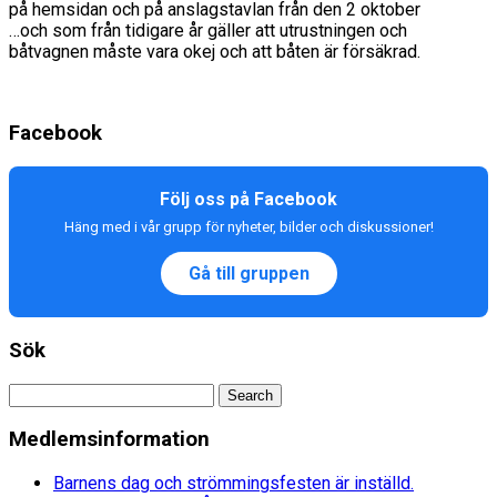
på hemsidan och på anslagstavlan från den 2 oktober
…och som från tidigare år gäller att utrustningen och
båtvagnen måste vara okej och att båten är försäkrad.
Facebook
Följ oss på Facebook
Häng med i vår grupp för nyheter, bilder och diskussioner!
Gå till gruppen
Sök
Medlemsinformation
Barnens dag och strömmingsfesten är inställd.