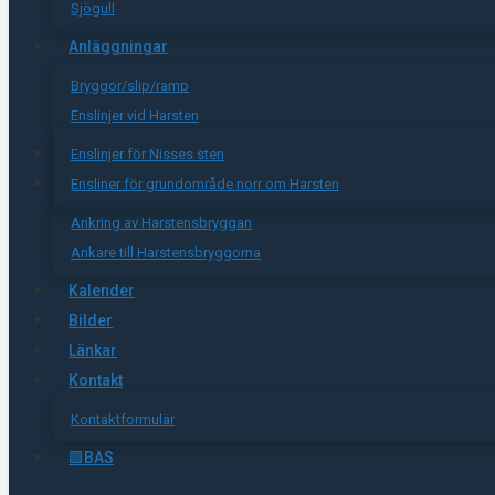
Sjögull
Anläggningar
Bryggor/slip/ramp
Enslinjer vid Harsten
Enslinjer för Nisses sten
Ensliner för grundområde norr om Harsten
Ankring av Harstensbryggan
Ankare till Harstensbryggorna
Kalender
Bilder
Länkar
Kontakt
Kontaktformulär
🟩BAS