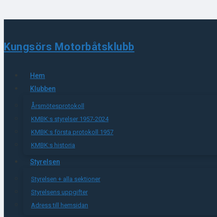
Kungsörs Motorbåtsklubb
Hem
Klubben
Årsmötesprotokoll
KMBK:s styrelser 1957-2024
KMBK:s första protokoll 1957
KMBK:s historia
Styrelsen
Styrelsen + alla sektioner
Styrelsens uppgifter
Adress till hemsidan