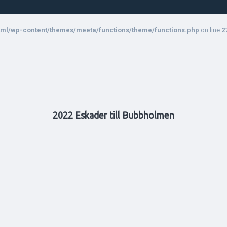
ml/wp-content/themes/meeta/functions/theme/functions.php
on line
2
2022 Eskader till Bubbholmen