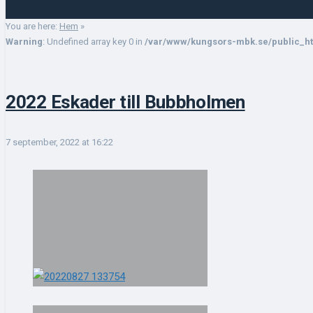
You are here:
Hem
»
Warning
: Undefined array key 0 in
/var/www/kungsors-mbk.se/public_ht
2022 Eskader till Bubbholmen
7 september, 2022 at 16:22