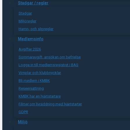
Stadgar / regler
Stadgar
Miljöregler
Hamn- och slipregler
Medlemsinfo
Avgifter 2026
Sommaravgift, ansökan om befrielse
Logga in till medlemsregistret i BAS
Vimplar och klubbnycklar
Bli medlem i KMBK
Reseersättning
KMBK har en hjärtstartare
Filmer om livräddning med hjärtstarter
GDPR
Miljö