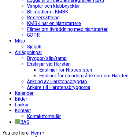
Logga in till medlemsregistret i BAS
Vimplar och klubbnycklar
Bli medlem i KMBK
Reseersättning
KMBK har en hjärtstartare
Filmer om livräddning med hjärtstarter
GDPR
Miljö
Sjögull
Anläggningar
Bryggor/slip/ramp
Enslinjer vid Harsten
Enslinjer för Nisses sten
Ensliner för grundområde norr om Harsten
Ankring av Harstensbryggan
Ankare till Harstensbryggorna
Kalender
Bilder
Länkar
Kontakt
Kontaktformulär
BAS
You are here:
Hem
»