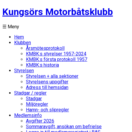
Kungsörs Motorbåtsklubb
☰ Meny
Hem
Klubben
Årsmötesprotokoll
KMBK:s styrelser 1957-2024
KMBK:s första protokoll 1957
KMBK:s historia
Styrelsen
Styrelsen + alla sektioner
Styrelsens uppgifter
Adress till hemsidan
Stadgar / regler
Stadgar
Miljöregler
Hamn- och slipregler
Medlemsinfo
Avgifter 2026
Sommaravgift, ansökan om befrielse