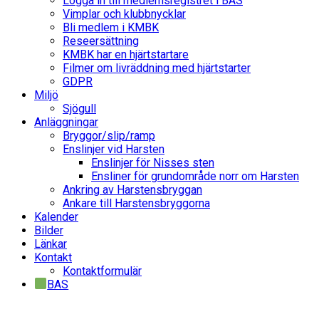
Logga in till medlemsregistret i BAS
Vimplar och klubbnycklar
Bli medlem i KMBK
Reseersättning
KMBK har en hjärtstartare
Filmer om livräddning med hjärtstarter
GDPR
Miljö
Sjögull
Anläggningar
Bryggor/slip/ramp
Enslinjer vid Harsten
Enslinjer för Nisses sten
Ensliner för grundområde norr om Harsten
Ankring av Harstensbryggan
Ankare till Harstensbryggorna
Kalender
Bilder
Länkar
Kontakt
Kontaktformulär
BAS