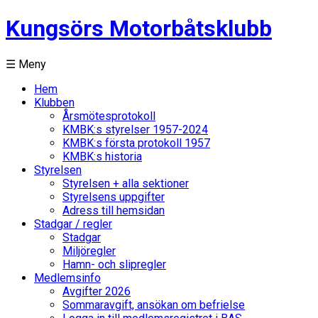
Kungsörs Motorbåtsklubb
☰ Meny
Hem
Klubben
Årsmötesprotokoll
KMBK:s styrelser 1957-2024
KMBK:s första protokoll 1957
KMBK:s historia
Styrelsen
Styrelsen + alla sektioner
Styrelsens uppgifter
Adress till hemsidan
Stadgar / regler
Stadgar
Miljöregler
Hamn- och slipregler
Medlemsinfo
Avgifter 2026
Sommaravgift, ansökan om befrielse