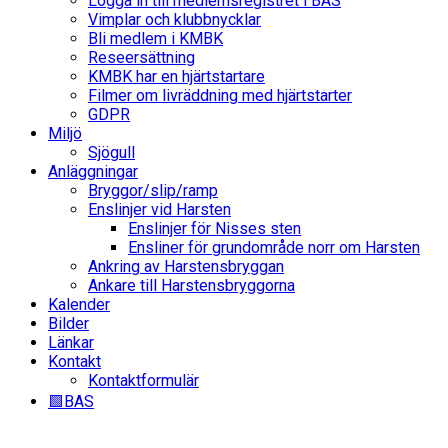
Logga in till medlemsregistret i BAS
Vimplar och klubbnycklar
Bli medlem i KMBK
Reseersättning
KMBK har en hjärtstartare
Filmer om livräddning med hjärtstarter
GDPR
Miljö
Sjögull
Anläggningar
Bryggor/slip/ramp
Enslinjer vid Harsten
Enslinjer för Nisses sten
Ensliner för grundområde norr om Harsten
Ankring av Harstensbryggan
Ankare till Harstensbryggorna
Kalender
Bilder
Länkar
Kontakt
Kontaktformulär
🟩BAS