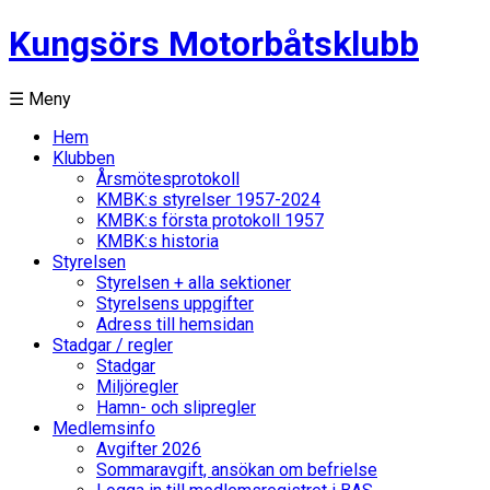
Kungsörs Motorbåtsklubb
☰ Meny
Hem
Klubben
Årsmötesprotokoll
KMBK:s styrelser 1957-2024
KMBK:s första protokoll 1957
KMBK:s historia
Styrelsen
Styrelsen + alla sektioner
Styrelsens uppgifter
Adress till hemsidan
Stadgar / regler
Stadgar
Miljöregler
Hamn- och slipregler
Medlemsinfo
Avgifter 2026
Sommaravgift, ansökan om befrielse