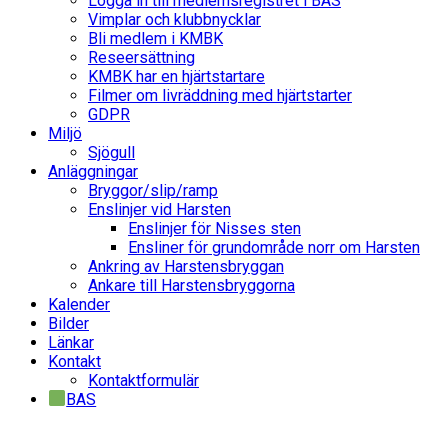
Logga in till medlemsregistret i BAS
Vimplar och klubbnycklar
Bli medlem i KMBK
Reseersättning
KMBK har en hjärtstartare
Filmer om livräddning med hjärtstarter
GDPR
Miljö
Sjögull
Anläggningar
Bryggor/slip/ramp
Enslinjer vid Harsten
Enslinjer för Nisses sten
Ensliner för grundområde norr om Harsten
Ankring av Harstensbryggan
Ankare till Harstensbryggorna
Kalender
Bilder
Länkar
Kontakt
Kontaktformulär
BAS