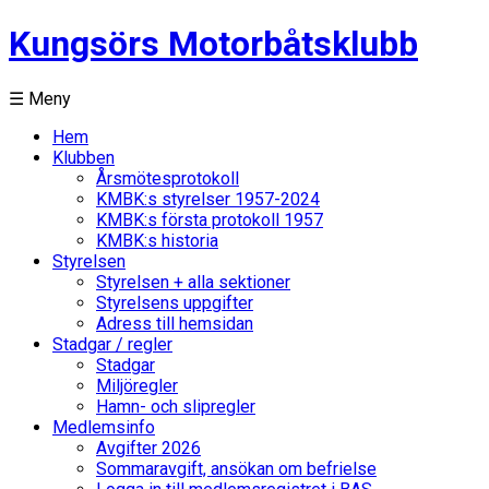
Kungsörs Motorbåtsklubb
☰ Meny
Hem
Klubben
Årsmötesprotokoll
KMBK:s styrelser 1957-2024
KMBK:s första protokoll 1957
KMBK:s historia
Styrelsen
Styrelsen + alla sektioner
Styrelsens uppgifter
Adress till hemsidan
Stadgar / regler
Stadgar
Miljöregler
Hamn- och slipregler
Medlemsinfo
Avgifter 2026
Sommaravgift, ansökan om befrielse