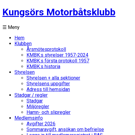
Kungsörs Motorbåtsklubb
☰ Meny
Hem
Klubben
Årsmötesprotokoll
KMBK:s styrelser 1957-2024
KMBK:s första protokoll 1957
KMBK:s historia
Styrelsen
Styrelsen + alla sektioner
Styrelsens uppgifter
Adress till hemsidan
Stadgar / regler
Stadgar
Miljöregler
Hamn- och slipregler
Medlemsinfo
Avgifter 2026
Sommaravgift, ansökan om befrielse