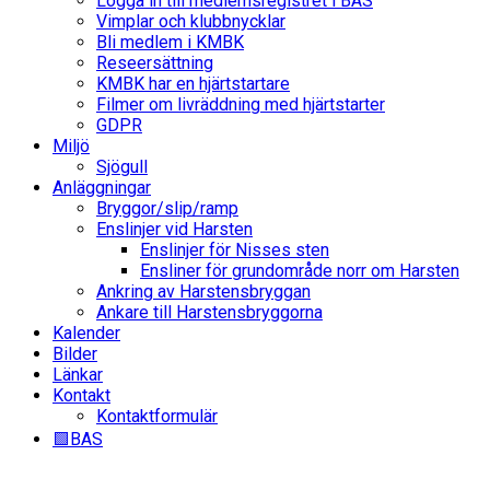
Logga in till medlemsregistret i BAS
Vimplar och klubbnycklar
Bli medlem i KMBK
Reseersättning
KMBK har en hjärtstartare
Filmer om livräddning med hjärtstarter
GDPR
Miljö
Sjögull
Anläggningar
Bryggor/slip/ramp
Enslinjer vid Harsten
Enslinjer för Nisses sten
Ensliner för grundområde norr om Harsten
Ankring av Harstensbryggan
Ankare till Harstensbryggorna
Kalender
Bilder
Länkar
Kontakt
Kontaktformulär
🟩BAS