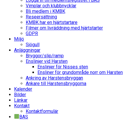
Logga in till medlemsregistret i BAS
Vimplar och klubbnycklar
Bli medlem i KMBK
Reseersättning
KMBK har en hjärtstartare
Filmer om livräddning med hjärtstarter
GDPR
Miljö
Sjögull
Anläggningar
Bryggor/slip/ramp
Enslinjer vid Harsten
Enslinjer för Nisses sten
Ensliner för grundområde norr om Harsten
Ankring av Harstensbryggan
Ankare till Harstensbryggorna
Kalender
Bilder
Länkar
Kontakt
Kontaktformulär
BAS