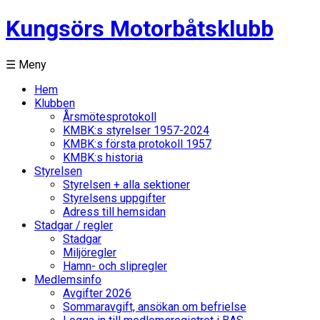
Kungsörs Motorbåtsklubb
☰ Meny
Hem
Klubben
Årsmötesprotokoll
KMBK:s styrelser 1957-2024
KMBK:s första protokoll 1957
KMBK:s historia
Styrelsen
Styrelsen + alla sektioner
Styrelsens uppgifter
Adress till hemsidan
Stadgar / regler
Stadgar
Miljöregler
Hamn- och slipregler
Medlemsinfo
Avgifter 2026
Sommaravgift, ansökan om befrielse