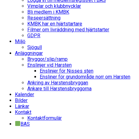
Logga in till medlemsregistret i BAS
Vimplar och klubbnycklar
Bli medlem i KMBK
Reseersättning
KMBK har en hjärtstartare
Filmer om livräddning med hjärtstarter
GDPR
Miljö
Sjögull
Anläggningar
Bryggor/slip/ramp
Enslinjer vid Harsten
Enslinjer för Nisses sten
Ensliner för grundområde norr om Harsten
Ankring av Harstensbryggan
Ankare till Harstensbryggorna
Kalender
Bilder
Länkar
Kontakt
Kontaktformulär
BAS