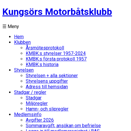
Kungsörs Motorbåtsklubb
☰ Meny
Hem
Klubben
Årsmötesprotokoll
KMBK:s styrelser 1957-2024
KMBK:s första protokoll 1957
KMBK:s historia
Styrelsen
Styrelsen + alla sektioner
Styrelsens uppgifter
Adress till hemsidan
Stadgar / regler
Stadgar
Miljöregler
Hamn- och slipregler
Medlemsinfo
Avgifter 2026
Sommaravgift, ansökan om befrielse