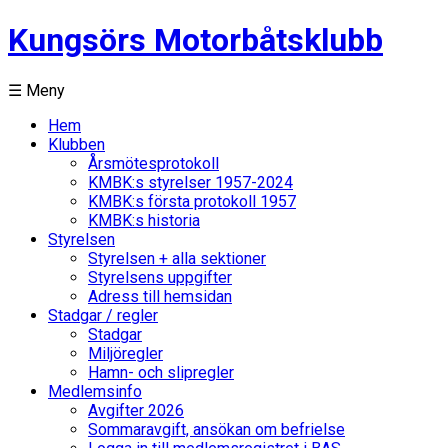
Kungsörs Motorbåtsklubb
☰ Meny
Hem
Klubben
Årsmötesprotokoll
KMBK:s styrelser 1957-2024
KMBK:s första protokoll 1957
KMBK:s historia
Styrelsen
Styrelsen + alla sektioner
Styrelsens uppgifter
Adress till hemsidan
Stadgar / regler
Stadgar
Miljöregler
Hamn- och slipregler
Medlemsinfo
Avgifter 2026
Sommaravgift, ansökan om befrielse