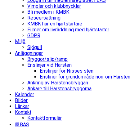
Logga in till medlemsregistret i BAS
Vimplar och klubbnycklar
Bli medlem i KMBK
Reseersättning
KMBK har en hjärtstartare
Filmer om livräddning med hjärtstarter
GDPR
Miljö
Sjögull
Anläggningar
Bryggor/slip/ramp
Enslinjer vid Harsten
Enslinjer för Nisses sten
Ensliner för grundområde norr om Harsten
Ankring av Harstensbryggan
Ankare till Harstensbryggorna
Kalender
Bilder
Länkar
Kontakt
Kontaktformulär
🟩BAS