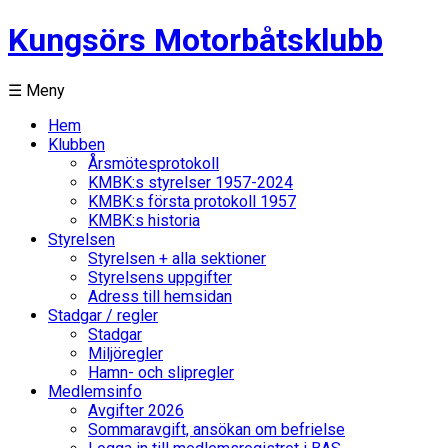
Kungsörs Motorbåtsklubb
☰ Meny
Hem
Klubben
Årsmötesprotokoll
KMBK:s styrelser 1957-2024
KMBK:s första protokoll 1957
KMBK:s historia
Styrelsen
Styrelsen + alla sektioner
Styrelsens uppgifter
Adress till hemsidan
Stadgar / regler
Stadgar
Miljöregler
Hamn- och slipregler
Medlemsinfo
Avgifter 2026
Sommaravgift, ansökan om befrielse