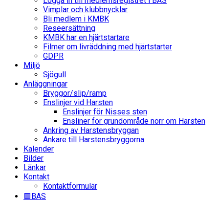
Logga in till medlemsregistret i BAS
Vimplar och klubbnycklar
Bli medlem i KMBK
Reseersättning
KMBK har en hjärtstartare
Filmer om livräddning med hjärtstarter
GDPR
Miljö
Sjögull
Anläggningar
Bryggor/slip/ramp
Enslinjer vid Harsten
Enslinjer för Nisses sten
Ensliner för grundområde norr om Harsten
Ankring av Harstensbryggan
Ankare till Harstensbryggorna
Kalender
Bilder
Länkar
Kontakt
Kontaktformulär
🟩BAS