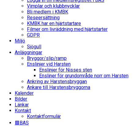
Logga in till medlemsregistret i BAS
Vimplar och klubbnycklar
Bli medlem i KMBK
Reseersättning
KMBK har en hjärtstartare
Filmer om livräddning med hjärtstarter
GDPR
Miljö
Sjögull
Anläggningar
Bryggor/slip/ramp
Enslinjer vid Harsten
Enslinjer för Nisses sten
Ensliner för grundområde norr om Harsten
Ankring av Harstensbryggan
Ankare till Harstensbryggorna
Kalender
Bilder
Länkar
Kontakt
Kontaktformulär
🟩BAS