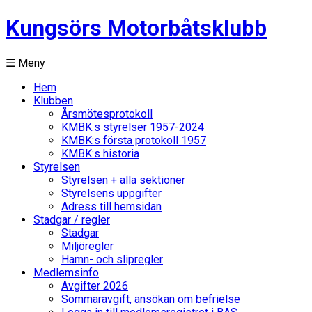
Kungsörs Motorbåtsklubb
☰ Meny
Hem
Klubben
Årsmötesprotokoll
KMBK:s styrelser 1957-2024
KMBK:s första protokoll 1957
KMBK:s historia
Styrelsen
Styrelsen + alla sektioner
Styrelsens uppgifter
Adress till hemsidan
Stadgar / regler
Stadgar
Miljöregler
Hamn- och slipregler
Medlemsinfo
Avgifter 2026
Sommaravgift, ansökan om befrielse