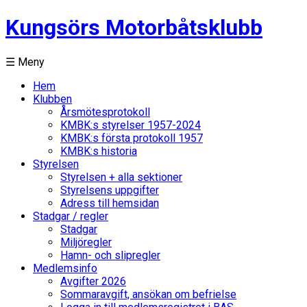
Kungsörs Motorbåtsklubb
☰ Meny
Hem
Klubben
Årsmötesprotokoll
KMBK:s styrelser 1957-2024
KMBK:s första protokoll 1957
KMBK:s historia
Styrelsen
Styrelsen + alla sektioner
Styrelsens uppgifter
Adress till hemsidan
Stadgar / regler
Stadgar
Miljöregler
Hamn- och slipregler
Medlemsinfo
Avgifter 2026
Sommaravgift, ansökan om befrielse