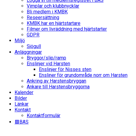
Logga in till medlemsregistret i BAS
Vimplar och klubbnycklar
Bli medlem i KMBK
Reseersättning
KMBK har en hjärtstartare
Filmer om livräddning med hjärtstarter
GDPR
Miljö
Sjögull
Anläggningar
Bryggor/slip/ramp
Enslinjer vid Harsten
Enslinjer för Nisses sten
Ensliner för grundområde norr om Harsten
Ankring av Harstensbryggan
Ankare till Harstensbryggorna
Kalender
Bilder
Länkar
Kontakt
Kontaktformulär
🟩BAS