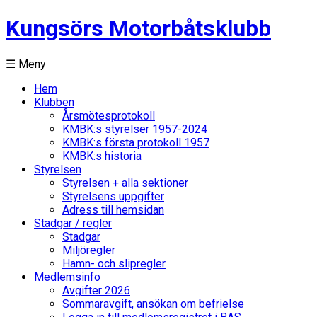
Kungsörs Motorbåtsklubb
☰ Meny
Hem
Klubben
Årsmötesprotokoll
KMBK:s styrelser 1957-2024
KMBK:s första protokoll 1957
KMBK:s historia
Styrelsen
Styrelsen + alla sektioner
Styrelsens uppgifter
Adress till hemsidan
Stadgar / regler
Stadgar
Miljöregler
Hamn- och slipregler
Medlemsinfo
Avgifter 2026
Sommaravgift, ansökan om befrielse