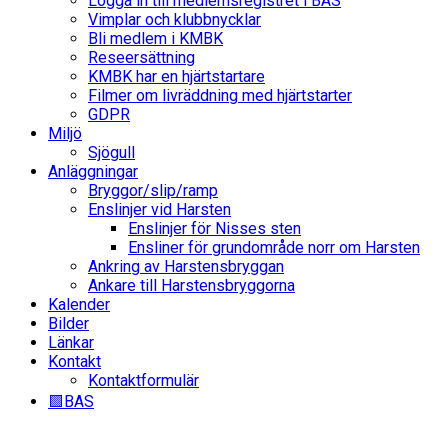
Logga in till medlemsregistret i BAS
Vimplar och klubbnycklar
Bli medlem i KMBK
Reseersättning
KMBK har en hjärtstartare
Filmer om livräddning med hjärtstarter
GDPR
Miljö
Sjögull
Anläggningar
Bryggor/slip/ramp
Enslinjer vid Harsten
Enslinjer för Nisses sten
Ensliner för grundområde norr om Harsten
Ankring av Harstensbryggan
Ankare till Harstensbryggorna
Kalender
Bilder
Länkar
Kontakt
Kontaktformulär
🟩BAS