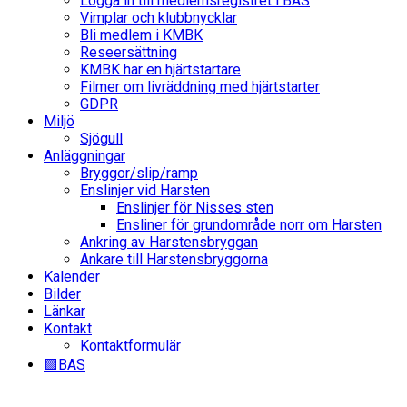
Logga in till medlemsregistret i BAS
Vimplar och klubbnycklar
Bli medlem i KMBK
Reseersättning
KMBK har en hjärtstartare
Filmer om livräddning med hjärtstarter
GDPR
Miljö
Sjögull
Anläggningar
Bryggor/slip/ramp
Enslinjer vid Harsten
Enslinjer för Nisses sten
Ensliner för grundområde norr om Harsten
Ankring av Harstensbryggan
Ankare till Harstensbryggorna
Kalender
Bilder
Länkar
Kontakt
Kontaktformulär
🟩BAS