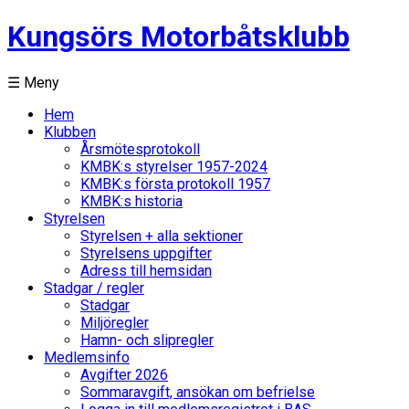
Kungsörs Motorbåtsklubb
☰ Meny
Hem
Klubben
Årsmötesprotokoll
KMBK:s styrelser 1957-2024
KMBK:s första protokoll 1957
KMBK:s historia
Styrelsen
Styrelsen + alla sektioner
Styrelsens uppgifter
Adress till hemsidan
Stadgar / regler
Stadgar
Miljöregler
Hamn- och slipregler
Medlemsinfo
Avgifter 2026
Sommaravgift, ansökan om befrielse