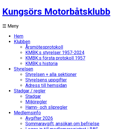
Kungsörs Motorbåtsklubb
☰ Meny
Hem
Klubben
Årsmötesprotokoll
KMBK:s styrelser 1957-2024
KMBK:s första protokoll 1957
KMBK:s historia
Styrelsen
Styrelsen + alla sektioner
Styrelsens uppgifter
Adress till hemsidan
Stadgar / regler
Stadgar
Miljöregler
Hamn- och slipregler
Medlemsinfo
Avgifter 2026
Sommaravgift, ansökan om befrielse