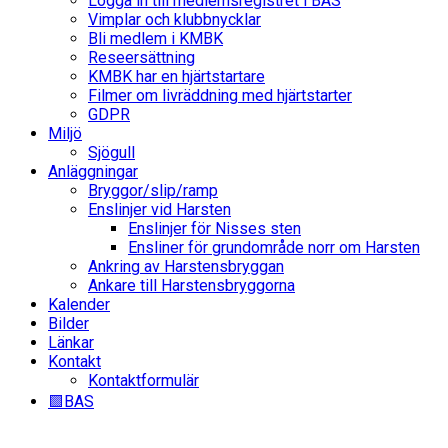
Logga in till medlemsregistret i BAS
Vimplar och klubbnycklar
Bli medlem i KMBK
Reseersättning
KMBK har en hjärtstartare
Filmer om livräddning med hjärtstarter
GDPR
Miljö
Sjögull
Anläggningar
Bryggor/slip/ramp
Enslinjer vid Harsten
Enslinjer för Nisses sten
Ensliner för grundområde norr om Harsten
Ankring av Harstensbryggan
Ankare till Harstensbryggorna
Kalender
Bilder
Länkar
Kontakt
Kontaktformulär
🟩BAS