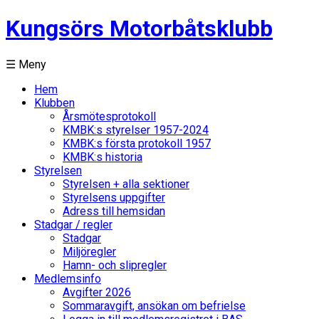
Kungsörs Motorbåtsklubb
☰ Meny
Hem
Klubben
Årsmötesprotokoll
KMBK:s styrelser 1957-2024
KMBK:s första protokoll 1957
KMBK:s historia
Styrelsen
Styrelsen + alla sektioner
Styrelsens uppgifter
Adress till hemsidan
Stadgar / regler
Stadgar
Miljöregler
Hamn- och slipregler
Medlemsinfo
Avgifter 2026
Sommaravgift, ansökan om befrielse