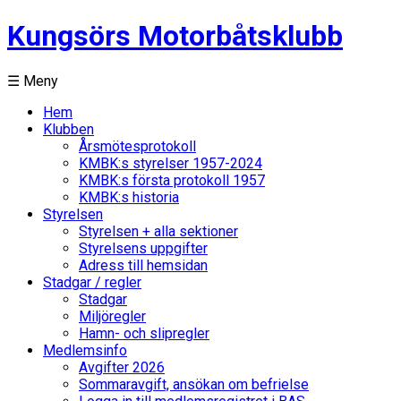
Kungsörs Motorbåtsklubb
☰ Meny
Hem
Klubben
Årsmötesprotokoll
KMBK:s styrelser 1957-2024
KMBK:s första protokoll 1957
KMBK:s historia
Styrelsen
Styrelsen + alla sektioner
Styrelsens uppgifter
Adress till hemsidan
Stadgar / regler
Stadgar
Miljöregler
Hamn- och slipregler
Medlemsinfo
Avgifter 2026
Sommaravgift, ansökan om befrielse