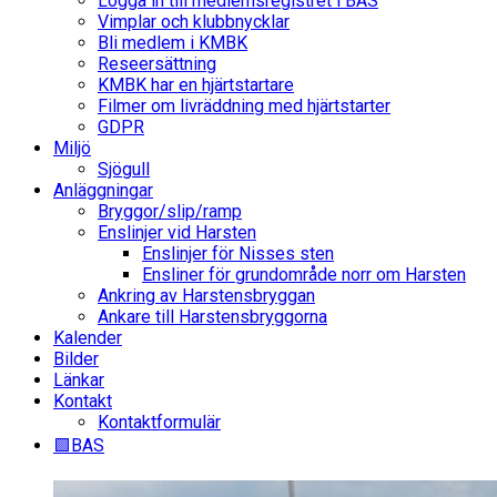
Logga in till medlemsregistret i BAS
Vimplar och klubbnycklar
Bli medlem i KMBK
Reseersättning
KMBK har en hjärtstartare
Filmer om livräddning med hjärtstarter
GDPR
Miljö
Sjögull
Anläggningar
Bryggor/slip/ramp
Enslinjer vid Harsten
Enslinjer för Nisses sten
Ensliner för grundområde norr om Harsten
Ankring av Harstensbryggan
Ankare till Harstensbryggorna
Kalender
Bilder
Länkar
Kontakt
Kontaktformulär
🟩BAS