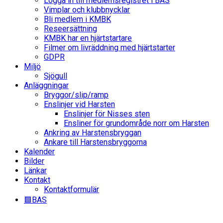
Logga in till medlemsregistret i BAS
Vimplar och klubbnycklar
Bli medlem i KMBK
Reseersättning
KMBK har en hjärtstartare
Filmer om livräddning med hjärtstarter
GDPR
Miljö
Sjögull
Anläggningar
Bryggor/slip/ramp
Enslinjer vid Harsten
Enslinjer för Nisses sten
Ensliner för grundområde norr om Harsten
Ankring av Harstensbryggan
Ankare till Harstensbryggorna
Kalender
Bilder
Länkar
Kontakt
Kontaktformulär
🟩BAS