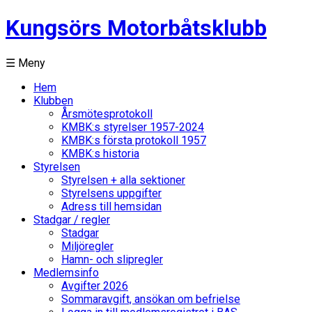
Kungsörs Motorbåtsklubb
☰ Meny
Hem
Klubben
Årsmötesprotokoll
KMBK:s styrelser 1957-2024
KMBK:s första protokoll 1957
KMBK:s historia
Styrelsen
Styrelsen + alla sektioner
Styrelsens uppgifter
Adress till hemsidan
Stadgar / regler
Stadgar
Miljöregler
Hamn- och slipregler
Medlemsinfo
Avgifter 2026
Sommaravgift, ansökan om befrielse