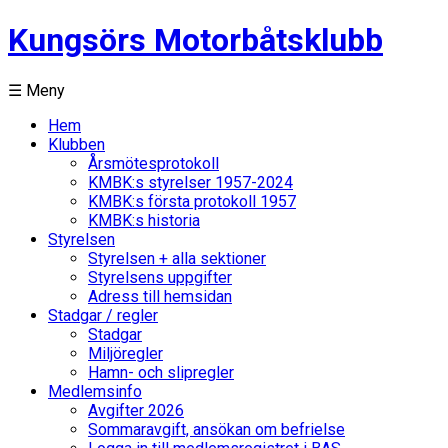
Kungsörs Motorbåtsklubb
☰ Meny
Hem
Klubben
Årsmötesprotokoll
KMBK:s styrelser 1957-2024
KMBK:s första protokoll 1957
KMBK:s historia
Styrelsen
Styrelsen + alla sektioner
Styrelsens uppgifter
Adress till hemsidan
Stadgar / regler
Stadgar
Miljöregler
Hamn- och slipregler
Medlemsinfo
Avgifter 2026
Sommaravgift, ansökan om befrielse