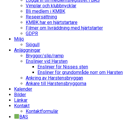
Logga in till medlemsregistret i BAS
Vimplar och klubbnycklar
Bli medlem i KMBK
Reseersättning
KMBK har en hjärtstartare
Filmer om livräddning med hjärtstarter
GDPR
Miljö
Sjögull
Anläggningar
Bryggor/slip/ramp
Enslinjer vid Harsten
Enslinjer för Nisses sten
Ensliner för grundområde norr om Harsten
Ankring av Harstensbryggan
Ankare till Harstensbryggorna
Kalender
Bilder
Länkar
Kontakt
Kontaktformulär
BAS