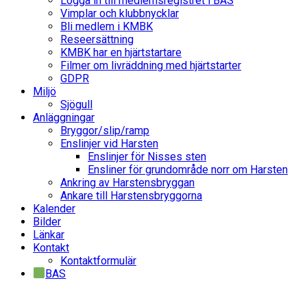
Logga in till medlemsregistret i BAS
Vimplar och klubbnycklar
Bli medlem i KMBK
Reseersättning
KMBK har en hjärtstartare
Filmer om livräddning med hjärtstarter
GDPR
Miljö
Sjögull
Anläggningar
Bryggor/slip/ramp
Enslinjer vid Harsten
Enslinjer för Nisses sten
Ensliner för grundområde norr om Harsten
Ankring av Harstensbryggan
Ankare till Harstensbryggorna
Kalender
Bilder
Länkar
Kontakt
Kontaktformulär
BAS