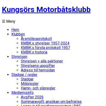
Kungsörs Motorbåtsklubb
☰ Meny
Hem
Klubben
Årsmötesprotokoll
KMBK:s styrelser 1957-2024
KMBK:s första protokoll 1957
KMBK:s historia
Styrelsen
Styrelsen + alla sektioner
Styrelsens uppgifter
Adress till hemsidan
Stadgar / regler
Stadgar
Miljöregler
Hamn- och slipregler
Medlemsinfo
Avgifter 2026
Sommaravgift, ansökan om befrielse