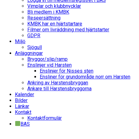
Logga in till medlemsregistret i BAS
Vimplar och klubbnycklar
Bli medlem i KMBK
Reseersättning
KMBK har en hjärtstartare
Filmer om livräddning med hjärtstarter
GDPR
Miljö
Sjögull
Anläggningar
Bryggor/slip/ramp
Enslinjer vid Harsten
Enslinjer för Nisses sten
Ensliner för grundområde norr om Harsten
Ankring av Harstensbryggan
Ankare till Harstensbryggorna
Kalender
Bilder
Länkar
Kontakt
Kontaktformulär
BAS