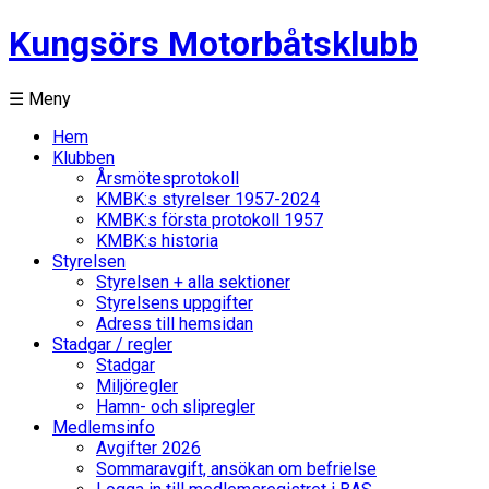
Kungsörs Motorbåtsklubb
☰ Meny
Hem
Klubben
Årsmötesprotokoll
KMBK:s styrelser 1957-2024
KMBK:s första protokoll 1957
KMBK:s historia
Styrelsen
Styrelsen + alla sektioner
Styrelsens uppgifter
Adress till hemsidan
Stadgar / regler
Stadgar
Miljöregler
Hamn- och slipregler
Medlemsinfo
Avgifter 2026
Sommaravgift, ansökan om befrielse